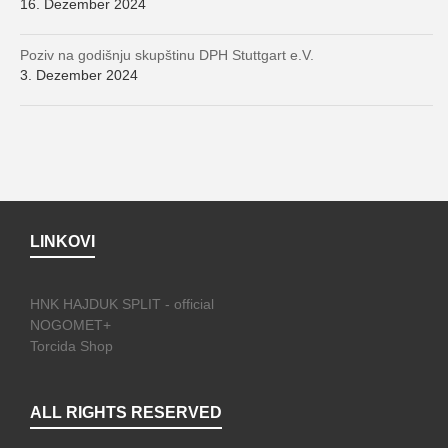
16. Dezember 2024
Poziv na godišnju skupštinu DPH Stuttgart e.V.
3. Dezember 2024
LINKOVI
HNK HAJDUK SPLIT - official
NOGOMET+
Torcida Shop
ALL RIGHTS RESERVED