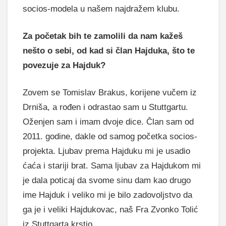
socios-modela u našem najdražem klubu.
Za početak bih te zamolili da nam kažeš
nešto o sebi, od kad si član Hajduka, što te
povezuje za Hajduk?
Zovem se Tomislav Brakus, korijene vučem iz
Drniša, a rođen i odrastao sam u Stuttgartu.
Oženjen sam i imam dvoje dice. Član sam od
2011. godine, dakle od samog početka socios-
projekta. Ljubav prema Hajduku mi je usadio
ćaća i stariji brat. Sama ljubav za Hajdukom mi
je dala poticaj da svome sinu dam kao drugo
ime Hajduk i veliko mi je bilo zadovoljstvo da
ga je i veliki Hajdukovac, naš Fra Zvonko Tolić
iz Stuttgarta krstio.