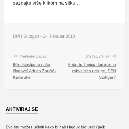
saznajte više klikom na sliku…
DPH Stuttgart • 24. Februar 2019
↞
↠
Prethodni članak
Sljedeći članak
[Predstavljamo naše
Robertu Topiću dodijeljena
članove] Adrian Zoričić /
zahvalnica udruge „DPH
Karlsruhe
Stuttgart“
AKTIVIRAJ SE
Evo što možeš učiniti kako bi naš Hajduk bio veći i jači: