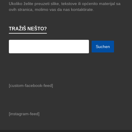
Ukoliko želite preuzeti slike, tekstove ili općenito materijal sa
ovih stranica, molimo vas da nas kontaktirate.
TRAŽIŠ NEŠTO?
[custom-facebook-feed]
[instagram-feed]