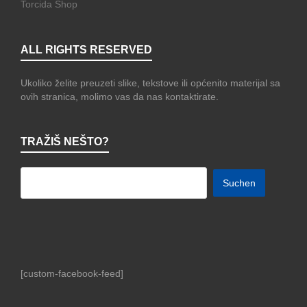
Torcida Shop
ALL RIGHTS RESERVED
Ukoliko želite preuzeti slike, tekstove ili općenito materijal sa
ovih stranica, molimo vas da nas kontaktirate.
TRAŽIŠ NEŠTO?
[custom-facebook-feed]