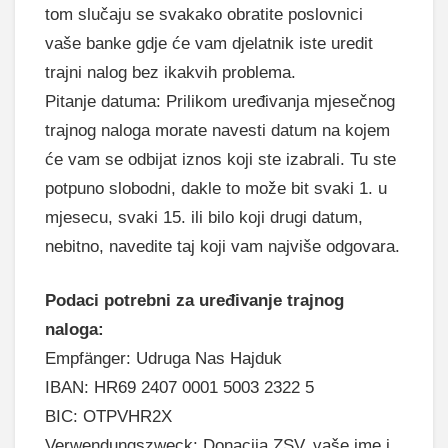
tom slučaju se svakako obratite poslovnici
vaše banke gdje će vam djelatnik iste uredit
trajni nalog bez ikakvih problema.
Pitanje datuma: Prilikom uređivanja mjesečnog
trajnog naloga morate navesti datum na kojem
će vam se odbijat iznos koji ste izabrali. Tu ste
potpuno slobodni, dakle to može bit svaki 1. u
mjesecu, svaki 15. ili bilo koji drugi datum,
nebitno, navedite taj koji vam najviše odgovara.
Podaci potrebni za uređivanje
trajnog
naloga:
Empfänger: Udruga Nas Hajduk
IBAN: HR69 2407 0001 5003 2322 5
BIC: OTPVHR2X
Verwendungszweck: Donacija ZSV, vaše ime i