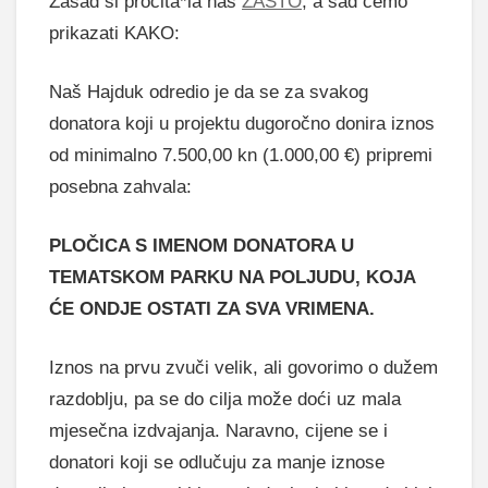
Zasad si pročita*la naš
ZAŠTO
, a sad ćemo
prikazati KAKO:
Naš Hajduk odredio je da se za svakog
donatora koji u projektu dugoročno donira iznos
od minimalno 7.500,00 kn (1.000,00 €) pripremi
posebna zahvala:
PLOČICA S IMENOM DONATORA U
TEMATSKOM PARKU NA POLJUDU, KOJA
ĆE ONDJE OSTATI ZA SVA VRIMENA.
Iznos na prvu zvuči velik, ali govorimo o dužem
razdoblju, pa se do cilja može doći uz mala
mjesečna izdvajanja. Naravno, cijene se i
donatori koji se odlučuju za manje iznose