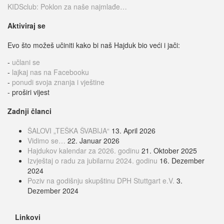
KIDSclub: Poklon za naše najmlađe…
Aktiviraj se
Evo što možeš učiniti kako bi naš Hajduk bio veći i jači:
-
učlani se
-
lajkaj nas na Facebooku
-
ponudi svoja znanja i vještine
- proširi vijest
Zadnji članci
ŠALOVI „TEŠKA ŠVABIJA“
13. April 2026
Vidimo se…
22. Januar 2026
Hajdukov kalendar za 2026. godinu
21. Oktober 2025
Izvještaj o radu za jubilarnu 2024. godinu
16. Dezember
2024
Poziv na godišnju skupštinu DPH Stuttgart e.V.
3.
Dezember 2024
Linkovi