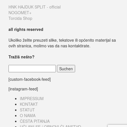
HNK HAJDUK SPLIT - official
NOGOMET+
Torcida Shop
all rights reserved
Ukoliko želite preuzeti slike, tekstove ili općenito materijal sa
ovih stranica, molimo vas da nas kontaktirate.
Tražiš nešto?
Suchen
nach:
[custom-facebook-feed]
[instagram-feed]
IMPRESSUM
KONTAKT
STATUT
O NAMA
ČESTA PITANJA
UČLANI SE / OBNOVI ČLANSTVO