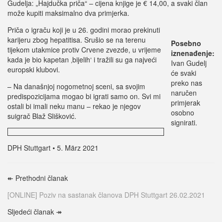
Gudelja: „Hajdučka priča“ – cijena knjige je € 14,00, a svaki član
može kupiti maksimalno dva primjerka.
Priča o igraču koji je u 26. godini morao prekinuti
karijeru zbog hepatitisa. Srušio se na terenu
Posebno
tijekom utakmice protiv Crvene zvezde, u vrijeme
iznenađenje:
kada je bio kapetan ‚bijelih‘ i tražili su ga najveći
Ivan Gudelj
europski klubovi.
će svaki
preko nas
– Na današnjoj nogometnoj sceni, sa svojim
naručen
predispozicijama mogao bi igrati samo on. Svi mi
primjerak
ostali bi imali neku manu – rekao je njegov
osobno
suigrač Blaž Slišković.
signirati.
DPH Stuttgart • 5. März 2021
↞
Prethodni članak
[ONLINE] Poziv na sastanak članova DPH Stuttgart 26.02.2021
Sljedeći članak
↠