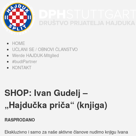
HOME
UČLANI SE / OBNOVI ČLANSTVO
Werde HAJDUK-Mitglied
#budiPartner
KONTAKT
SHOP: Ivan Gudelj –
„Hajdučka priča“ (knjiga)
RASPRODANO
Ekskluzivno i samo za naše aktivne članove nudimo knjigu Ivana