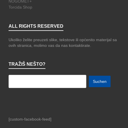
NOGOMET+
Torcida Shop
ALL RIGHTS RESERVED
Ukoliko želite preuzeti slike, tekstove ili općenito materijal sa
ovih stranica, molimo vas da nas kontaktirate.
TRAŽIŠ NEŠTO?
[custom-facebook-feed]