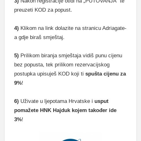
3)
Nakon registracije otiđi na „PUTOVANJA“ te
preuzeti KOD za popust.
4)
Klikom na link dolazite na stranicu Adriagate-
a gdje biraš smještaj.
5)
Prilikom biranja smještaja vidiš punu cijenu
bez popusta, tek prilikom rezervacijskog
postupka upisuješ KOD koji ti
spušta cijenu za
9%
!
6)
Uživate u ljepotama Hrvatske i
usput
pomažete HNK Hajduk kojem također ide
3%
!