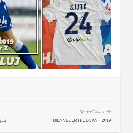
↠
Sljedeći članak
dgau
BILA VEČER HAJDUKA – 2019