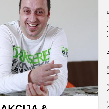
E
-
-
-
-
Š
1
V
2
H
AKCIJA &
2