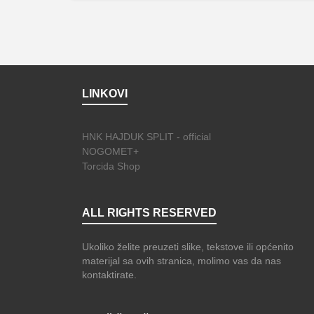
LINKOVI
HNK HAJDUK SPLIT - official
NOGOMET+
Torcida Shop
ALL RIGHTS RESERVED
Ukoliko želite preuzeti slike, tekstove ili općenito
materijal sa ovih stranica, molimo vas da nas
kontaktirate.