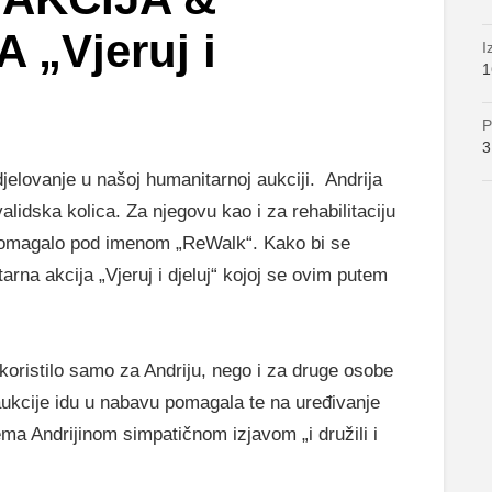
„Vjeruj i
I
1
P
3
djelovanje u našoj humanitarnoj aukciji. Andrija
validska kolica. Za njegovu kao i za rehabilitaciju
 pomagalo pod imenom „ReWalk“. Kako bi se
rna akcija „Vjeruj i djeluj“ kojoj se ovim putem
oristilo samo za Andriju, nego i za druge osobe
ukcije idu u nabavu pomagala te na uređivanje
rema Andrijinom simpatičnom izjavom „i družili i