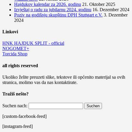
Hajdukov kalendar za 2026. godinu
21. Oktober 2025
Izvještaj o radu za jubilarnu 2024. godinu
16. Dezember 2024
Poziv na godišnju skupštinu DPH Stuttgart e.V.
3. Dezember
2024
Linkovi
HNK HAJDUK SPLIT - official
NOGOMET+
Torcida Shop
all rights reserved
Ukoliko želite preuzeti slike, tekstove ili općenito materijal sa ovih
stranica, molimo vas da nas kontaktirate.
Tražiš nešto?
Suchen nach:
[custom-facebook-feed]
[instagram-feed]