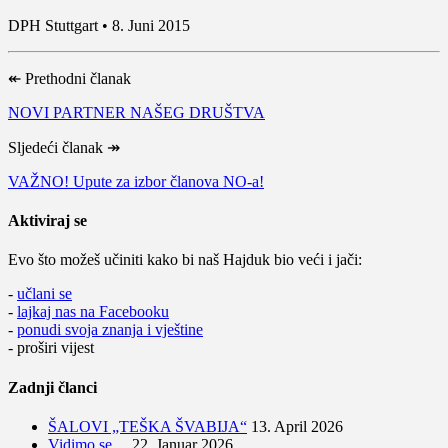
DPH Stuttgart • 8. Juni 2015
↞
Prethodni članak
NOVI PARTNER NAŠEG DRUŠTVA
Sljedeći članak
↠
VAŽNO! Upute za izbor članova NO-a!
Aktiviraj se
Evo što možeš učiniti kako bi naš Hajduk bio veći i jači:
-
učlani se
-
lajkaj nas na Facebooku
-
ponudi svoja znanja i vještine
- proširi vijest
Zadnji članci
ŠALOVI „TEŠKA ŠVABIJA“
13. April 2026
Vidimo se…
22. Januar 2026