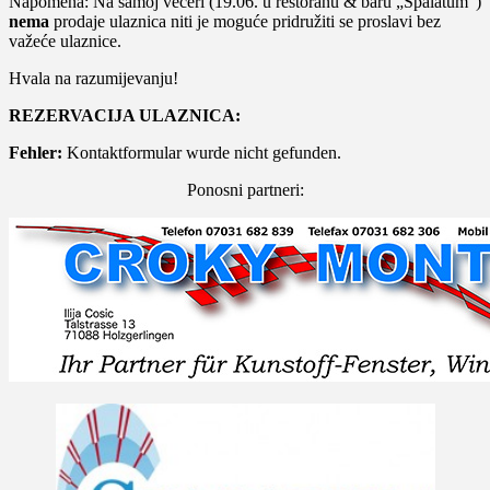
Napomena: Na samoj večeri (19.06. u restoranu & baru „Spalatum“)
nema
prodaje ulaznica niti je moguće pridružiti se proslavi bez
važeće ulaznice.
Hvala na razumijevanju!
REZERVACIJA ULAZNICA:
Fehler:
Kontaktformular wurde nicht gefunden.
Ponosni partneri: