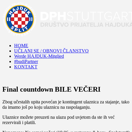
HOME
UČLANI SE / OBNOVI ČLANSTVO
Werde HAJDUK-Mitglied
#budiPartner
KONTAKT
Final countdown BILE VEČERI
Zbog učestalih upita povećan je kontingent ulaznica za stajanje, tako
da imamo još po koju ulaznicu na raspolaganju.
Ulaznice možete preuzeti na ulazu pod uvjetom da ste ih već
rezervirali i platili.