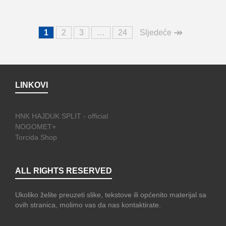
↠
1
2
3
…
24
Sljedeće
LINKOVI
HNK HAJDUK SPLIT - official
NOGOMET+
Torcida Shop
ALL RIGHTS RESERVED
Ukoliko želite preuzeti slike, tekstove ili općenito materijal sa
ovih stranica, molimo vas da nas kontaktirate.