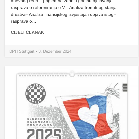
dnevnog reda:– pogled na zadnju godinu djelovanja–
rasprava o reformiranju e.V.– Analiza trenutnog stanja
društva– Analiza financijskog izvještaja i objava istog–
rasprava o…
CIJELI ČLANAK
DPH Stuttgart • 3. Dezember 2024