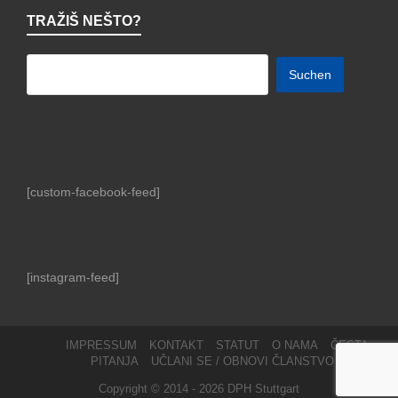
TRAŽIŠ NEŠTO?
[custom-facebook-feed]
[instagram-feed]
IMPRESSUM
KONTAKT
STATUT
O NAMA
ČESTA
PITANJA
UČLANI SE / OBNOVI ČLANSTVO
Copyright © 2014 -
2026
DPH Stuttgart