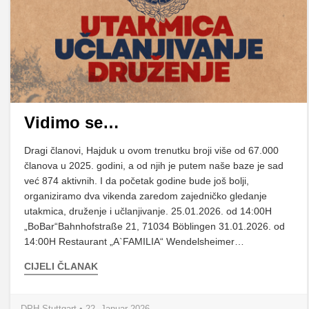
Vidimo se…
Dragi članovi, Hajduk u ovom trenutku broji više od 67.000
članova u 2025. godini, a od njih je putem naše baze je sad
već 874 aktivnih. I da početak godine bude još bolji,
organiziramo dva vikenda zaredom zajedničko gledanje
utakmica, druženje i učlanjivanje. 25.01.2026. od 14:00H
„BoBar“Bahnhofstraße 21, 71034 Böblingen 31.01.2026. od
14:00H Restaurant „A`FAMILIA“ Wendelsheimer…
CIJELI ČLANAK
DPH Stuttgart • 22. Januar 2026