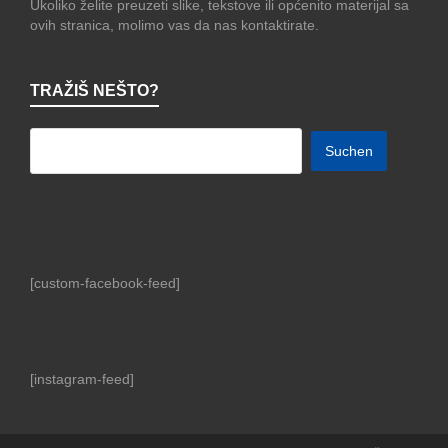
Ukoliko želite preuzeti slike, tekstove ili općenito materijal sa
ovih stranica, molimo vas da nas kontaktirate.
TRAŽIŠ NEŠTO?
[custom-facebook-feed]
[instagram-feed]