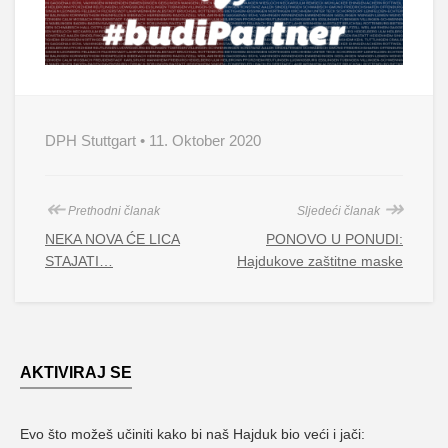
DPH Stuttgart • 11. Oktober 2020
↞
↠
Prethodni članak
Sljedeći članak
NEKA NOVA ĆE LICA
PONOVO U PONUDI:
STAJATI…
Hajdukove zaštitne maske
AKTIVIRAJ SE
Evo što možeš učiniti kako bi naš Hajduk bio veći i jači: