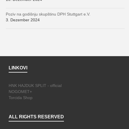
Poziv na godišnju skupštinu DPH Stuttgart e.V.
3. Dezember 2024
LINKOVI
HNK HAJDUK SPLIT - official
NOGOMET+
Torcida Shop
ALL RIGHTS RESERVED