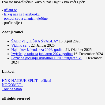
Evo što možeš učiniti kako bi naš Hajduk bio veći i jači:
-
učlani se
-
lajkaj nas na Facebooku
-
ponudi svoja znanja i vještine
- proširi vijest
Zadnji članci
ŠALOVI „TEŠKA ŠVABIJA“
13. April 2026
Vidimo se…
22. Januar 2026
Hajdukov kalendar za 2026. godinu
21. Oktober 2025
Izvještaj o radu za jubilarnu 2024. godinu
16. Dezember 2024
Poziv na godišnju skupštinu DPH Stuttgart e.V.
3. Dezember
2024
Linkovi
HNK HAJDUK SPLIT - official
NOGOMET+
Torcida Shop
all rights reserved