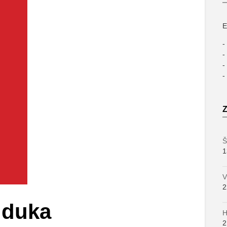
E
-
-
-
-
Š
1
V
2
jduka
H
2