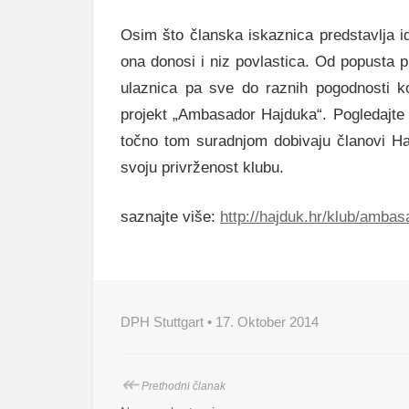
Osim što članska iskaznica predstavlja i
ona donosi i niz povlastica. Od popusta pr
ulaznica pa sve do raznih pogodnosti ko
projekt „Ambasador Hajduka“. Pogledajte 
točno tom suradnjom dobivaju članovi Ha
svoju privrženost klubu.
saznajte više:
http://hajduk.hr/klub/ambas
DPH Stuttgart • 17. Oktober 2014
↞
Prethodni članak