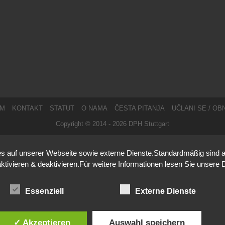
UM
KONTAKT
STATUT
O NAMA
ČESTA PITANJA
UČLANI SE / O
Copyright © 2014 -
2026
DPH Stuttgart
 auf unserer Webseite sowie externe Dienste.Standardmäßig sind alle
aktivieren & deaktivieren.Für weitere Informationen lesen Sie unse
Essenziell
Externe Dienste
✓ Akzeptieren
Auswahl speichern