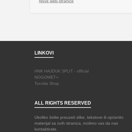
Nove web-stranice
LINKOVI
HNK HAJDUK SPLIT - official
NOGOMET+
Torcida Shop
ALL RIGHTS RESERVED
Ukoliko želite preuzeti slike, tekstove ili općenito
materijal sa ovih stranica, molimo vas da nas
kontaktirate.