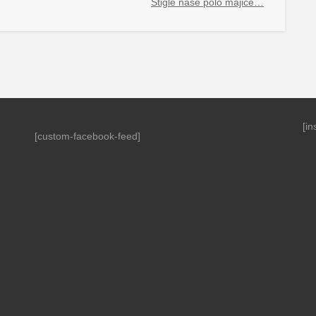
Stigle naše polo majice…
[i
[custom-facebook-feed]