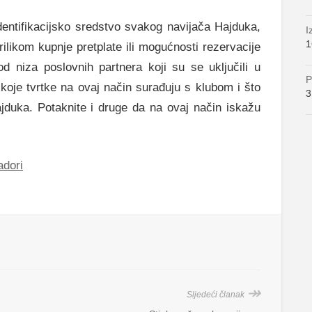
dentifikacijsko sredstvo svakog navijača Hajduka,
I
1
ilikom kupnje pretplate ili mogućnosti rezervacije
d niza poslovnih partnera koji su se uključili u
P
koje tvrtke na ovaj način surađuju s klubom i što
3
jduka. Potaknite i druge da na ovaj način iskažu
adori
↠
Sljedeći članak